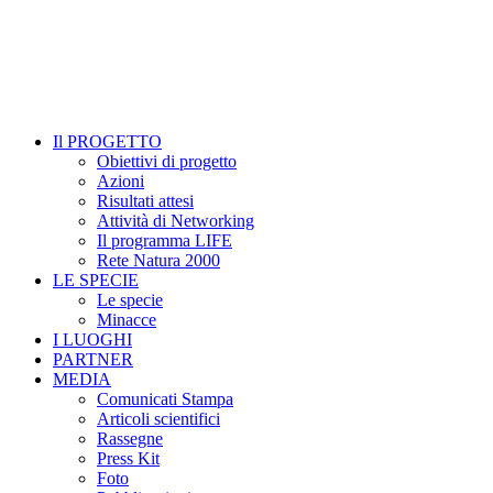
Il PROGETTO
Obiettivi di progetto
Azioni
Risultati attesi
Attività di Networking
Il programma LIFE
Rete Natura 2000
LE SPECIE
Le specie
Minacce
I LUOGHI
PARTNER
MEDIA
Comunicati Stampa
Articoli scientifici
Rassegne
Press Kit
Foto