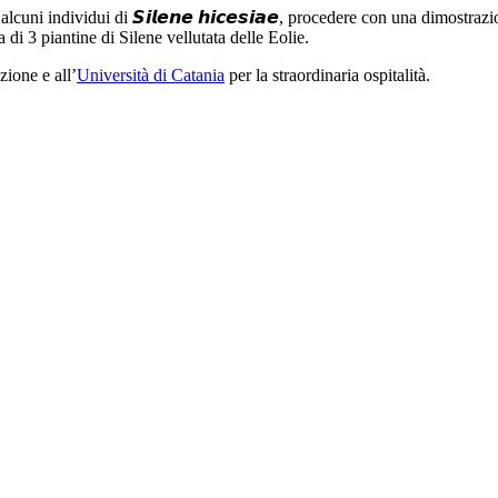
ni individui di 𝙎𝙞𝙡𝙚𝙣𝙚 𝙝𝙞𝙘𝙚𝙨𝙞𝙖𝙚, procedere con una dimostraz
3 piantine di Silene vellutata delle Eolie.
zione e all’
Università di Catania
per la straordinaria ospitalità.