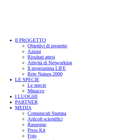
Il PROGETTO
Obiettivi di progetto
Azioni
Risultati attesi
Attività di Networking
Il programma LIFE
Rete Natura 2000
LE SPECIE
Le specie
Minacce
I LUOGHI
PARTNER
MEDIA
Comunicati Stampa
Articoli scientifici
Rassegne
Press Kit
Foto