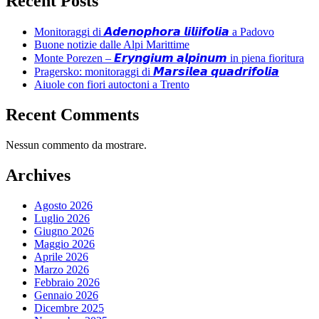
Recent Posts
Monitoraggi di 𝘼𝙙𝙚𝙣𝙤𝙥𝙝𝙤𝙧𝙖 𝙡𝙞𝙡𝙞𝙞𝙛𝙤𝙡𝙞𝙖 a Padovo
Buone notizie dalle Alpi Marittime
Monte Porezen – 𝙀𝙧𝙮𝙣𝙜𝙞𝙪𝙢 𝙖𝙡𝙥𝙞𝙣𝙪𝙢 in piena fioritura
Pragersko: monitoraggi di 𝙈𝙖𝙧𝙨𝙞𝙡𝙚𝙖 𝙦𝙪𝙖𝙙𝙧𝙞𝙛𝙤𝙡𝙞𝙖
Aiuole con fiori autoctoni a Trento
Recent Comments
Nessun commento da mostrare.
Archives
Agosto 2026
Luglio 2026
Giugno 2026
Maggio 2026
Aprile 2026
Marzo 2026
Febbraio 2026
Gennaio 2026
Dicembre 2025