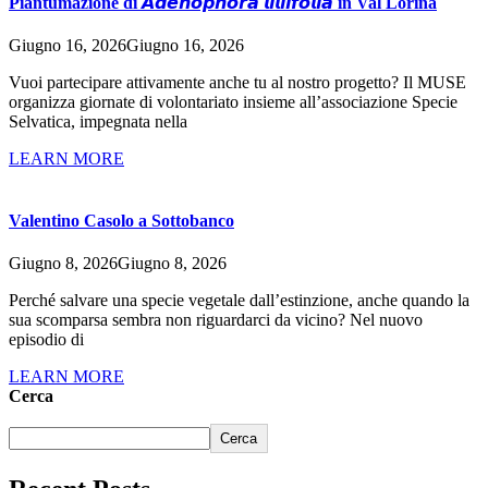
Piantumazione di 𝘼𝙙𝙚𝙣𝙤𝙥𝙝𝙤𝙧𝙖 𝙡𝙞𝙡𝙞𝙞𝙛𝙤𝙡𝙞𝙖 in Val Lorina
Giugno 16, 2026
Giugno 16, 2026
Vuoi partecipare attivamente anche tu al nostro progetto? Il MUSE
organizza giornate di volontariato insieme all’associazione Specie
Selvatica, impegnata nella
LEARN MORE
Valentino Casolo a Sottobanco
Giugno 8, 2026
Giugno 8, 2026
Perché salvare una specie vegetale dall’estinzione, anche quando la
sua scomparsa sembra non riguardarci da vicino? Nel nuovo
episodio di
LEARN MORE
Cerca
Cerca