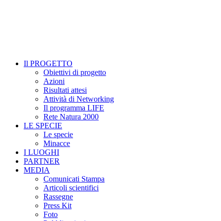
Il PROGETTO
Obiettivi di progetto
Azioni
Risultati attesi
Attività di Networking
Il programma LIFE
Rete Natura 2000
LE SPECIE
Le specie
Minacce
I LUOGHI
PARTNER
MEDIA
Comunicati Stampa
Articoli scientifici
Rassegne
Press Kit
Foto