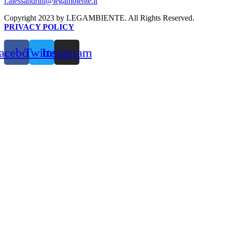
f.alessandrini@legambiente.it
Copyright 2023 by LEGAMBIENTE. All Rights Reserved.
PRIVACY POLICY
acebook
Twitter
Instagram