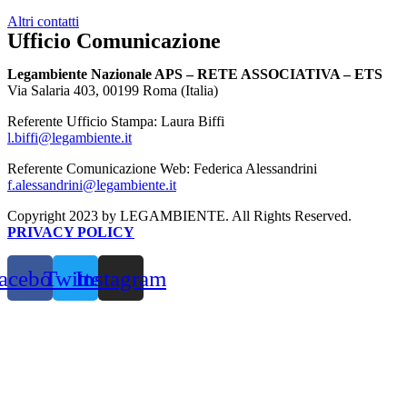
Altri contatti
Ufficio Comunicazione
Legambiente Nazionale APS – RETE ASSOCIATIVA – ETS
Via Salaria 403, 00199 Roma (Italia)
Referente Ufficio Stampa: Laura Biffi
l.biffi@legambiente.it
Referente Comunicazione Web: Federica Alessandrini
f.alessandrini@legambiente.it
Copyright 2023 by LEGAMBIENTE. All Rights Reserved.
PRIVACY POLICY
acebook
Twitter
Instagram