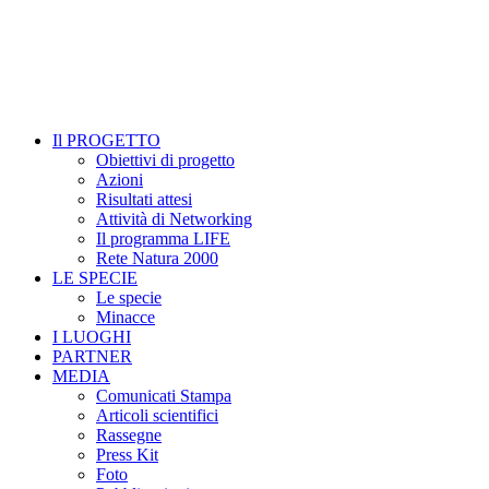
Il PROGETTO
Obiettivi di progetto
Azioni
Risultati attesi
Attività di Networking
Il programma LIFE
Rete Natura 2000
LE SPECIE
Le specie
Minacce
I LUOGHI
PARTNER
MEDIA
Comunicati Stampa
Articoli scientifici
Rassegne
Press Kit
Foto