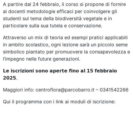
A partire dal 24 febbraio, il corso si propone di fornire
ai docenti metodologie efficaci per coinvolgere gli
studenti sul
tema della biodiversità vegetale e in
particolare sulla sua tutela e conservazione.
Attraverso un mix di teoria ed esempi pratici applicabili
in ambito scolastico, ogni lezione sarà un piccolo seme
simbolico piantato per promuovere la consapevolezza e
l’impegno nelle future generazioni.
𝗟𝗲 𝗶𝘀𝗰𝗿𝗶𝘇𝗶𝗼𝗻𝗶 𝘀𝗼𝗻𝗼 𝗮𝗽𝗲𝗿𝘁𝗲 𝗳𝗶𝗻𝗼 𝗮𝗹 𝟭𝟱 𝗳𝗲𝗯𝗯𝗿𝗮𝗶𝗼
𝟮𝟬𝟮𝟱.
Maggiori info: centroflora@parcobarro.it – 0341542266
Qui il programma con i link ai moduli di iscrizione: