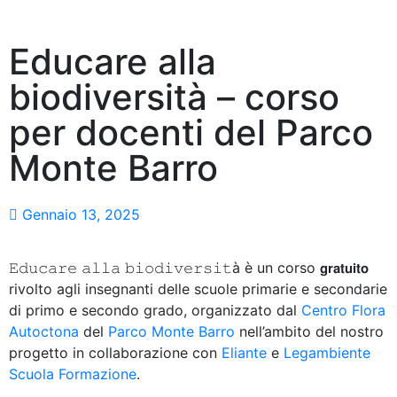
Educare alla
biodiversità – corso
per docenti del Parco
Monte Barro
Gennaio 13, 2025
𝙴𝚍𝚞𝚌𝚊𝚛𝚎 𝚊𝚕𝚕𝚊 𝚋𝚒𝚘𝚍𝚒𝚟𝚎𝚛𝚜𝚒𝚝à è un corso 𝗴𝗿𝗮𝘁𝘂𝗶𝘁𝗼
rivolto agli insegnanti delle scuole primarie e secondarie
di primo e secondo grado, organizzato dal
Centro Flora
Autoctona
del
Parco Monte Barro
nell’ambito del nostro
progetto in collaborazione con
Eliante
e
Legambiente
Scuola Formazione
.