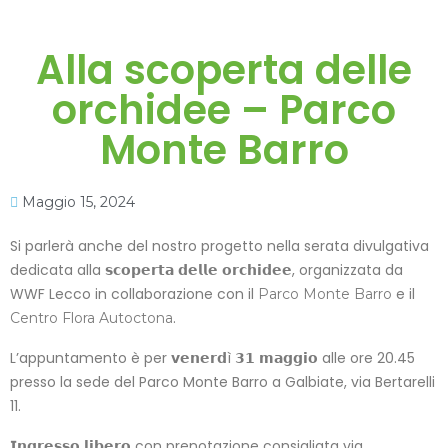
Alla scoperta delle
orchidee – Parco
Monte Barro
Maggio 15, 2024
Si parlerà anche del nostro progetto nella serata divulgativa
dedicata alla 𝘀𝗰𝗼𝗽𝗲𝗿𝘁𝗮 𝗱𝗲𝗹𝗹𝗲 𝗼𝗿𝗰𝗵𝗶𝗱𝗲𝗲, organizzata da
WWF Lecco in collaborazione con il
e il
Parco Monte Barro
.
Centro Flora Autoctona
L’appuntamento è per 𝘃𝗲𝗻𝗲𝗿𝗱ì 𝟯𝟭 𝗺𝗮𝗴𝗴𝗶𝗼 alle ore 20.45
presso la sede del Parco Monte Barro a Galbiate, via Bertarelli
11.
𝗜𝗻𝗴𝗿𝗲𝘀𝘀𝗼 𝗹𝗶𝗯𝗲𝗿𝗼 con prenotazione consigliata via