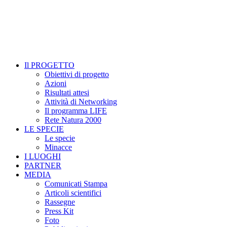
Il PROGETTO
Obiettivi di progetto
Azioni
Risultati attesi
Attività di Networking
Il programma LIFE
Rete Natura 2000
LE SPECIE
Le specie
Minacce
I LUOGHI
PARTNER
MEDIA
Comunicati Stampa
Articoli scientifici
Rassegne
Press Kit
Foto