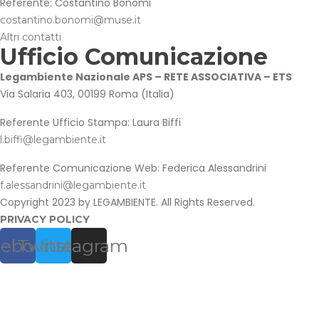
Referente: Costantino Bonomi
costantino.bonomi@muse.it
Altri contatti
Ufficio Comunicazione
Legambiente Nazionale APS – RETE ASSOCIATIVA – ETS
Via Salaria 403, 00199 Roma (Italia)
Referente Ufficio Stampa: Laura Biffi
l.biffi@legambiente.it
Referente Comunicazione Web: Federica Alessandrini
f.alessandrini@legambiente.it
Copyright 2023 by LEGAMBIENTE. All Rights Reserved.
PRIVACY POLICY
cebook
Twitter
Instagram