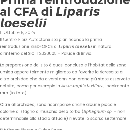
al CFA di 𝙇𝙞𝙥𝙖𝙧𝙞𝙨
𝙡𝙤𝙚𝙨𝙚𝙡𝙞𝙞
Ottobre 6, 2025
Il
sta pianificando la prima
Centro Flora Autoctona
reintroduzione SEEDFORCE di 𝙇𝙞𝙥𝙖𝙧𝙞𝙨 𝙡𝙤𝙚𝙨𝙚𝙡𝙞𝙞 in natura
all’interno del
SIC IT2030005 – Palude di Brivio.
La preparazione del sito è quasi conclusa e l’habitat della zona
umida appare talmente migliorato da favorire la ricrescita di
altre orchidee che da diversi anni non erano più state osservate
nel sito, come per esempio la 𝘈𝘯𝘢𝘤𝘢𝘮𝘱𝘵𝘪𝘴 𝘭𝘢𝘹𝘪𝘧𝘭𝘰𝘳𝘢, localmente
rara (in foto).
Oltre all’orchidea, sono ricomparse anche alcune piccole
colonie di sfagno o muschio della torba (𝘚𝘱𝘩𝘢𝘨𝘯𝘶𝘮 𝘴𝘱. – non
determinabile allo stadio attuale) rilevate lo scorso settembre.