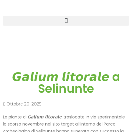
𝙂𝙖𝙡𝙞𝙪𝙢 𝙡𝙞𝙩𝙤𝙧𝙖𝙡𝙚 a
Selinunte
Ottobre 20, 2025
Le piante di
𝙂𝙖𝙡𝙞𝙪𝙢 𝙡𝙞𝙩𝙤𝙧𝙖𝙡𝙚
traslocate in via sperimentale
lo scorso novembre nel sito target all’interno del Parco
Archeologico di Selinunte hanno superato con successo la