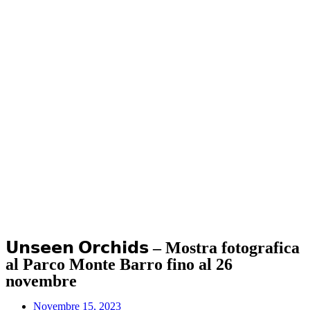
𝗨𝗻𝘀𝗲𝗲𝗻 𝗢𝗿𝗰𝗵𝗶𝗱𝘀 – Mostra fotografica
al Parco Monte Barro fino al 26
novembre
Novembre 15, 2023