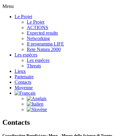
Menu
Le Projet
Le Projet
ACTIONS
Expected results
Networking
Il programma LIFE
Rete Natura 2000
Les espèces
Les espèces
Threats
Lieux
Partenaire
Contacts
Moyenne
Contacts
Coordinating Beneficiary: Muse – Museo delle Scienze di Trento