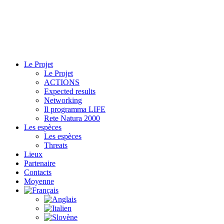
Le Projet
Le Projet
ACTIONS
Expected results
Networking
Il programma LIFE
Rete Natura 2000
Les espèces
Les espèces
Threats
Lieux
Partenaire
Contacts
Moyenne